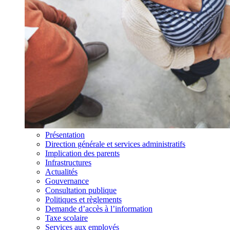
Présentation
Direction générale et services administratifs
Implication des parents
Infrastructures
Actualités
Gouvernance
Consultation publique
Politiques et règlements
Demande d’accès à l’information
Taxe scolaire
Services aux employés