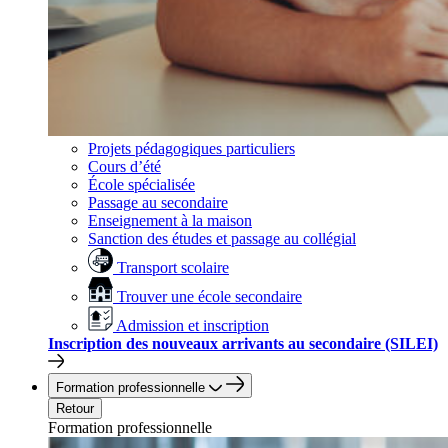
Projets pédagogiques particuliers
Cours d’été
École spécialisée
Passage au secondaire
Enseignement à la maison
Sanction des études et passage au collégial
Transport scolaire
Trouver une école secondaire
Admission et inscription
Inscription des nouveaux arrivants au secondaire (SILEI)
Formation professionnelle
Retour
Formation professionnelle