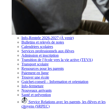
Info-Rentrée 2026-2027 (À venir)
Bulletins et relevés de notes
Calendriers scolaires
Services professionnels aux élèves
Admission et inscription
Transition de l’école vers la vie active (TEVA)
Transport scolaire
Ressources pour les parents
Paiement en ligne
Trouver une école
Guichet-conseil – Information et orientation
Info-fermeture
Nouveaux arrivants
Santé et prévention
Service Relations avec les parents, les élèves et les
citoyens (SRPEC)