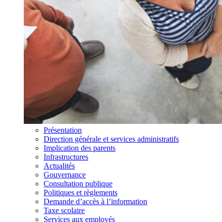
Présentation
Direction générale et services administratifs
Implication des parents
Infrastructures
Actualités
Gouvernance
Consultation publique
Politiques et règlements
Demande d’accès à l’information
Taxe scolaire
Services aux employés