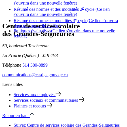
s'ouvrira dans une nouvelle fenêtre)
e
Résumé des normes et des modalités 2
cycle
(Ce lien
s'ouvrira dans une nouvelle fenêtre)
e
Résumé des normes et modalités 3
cycle
(Ce lien s'ouvrira
Centre de services scolaire
dans une nouvelle fenêtre)
Pratiques évaluatives
(Ce lien s'ouvrira dans une nouvelle
des Grandes‑Seigneuries
fenêtre)
50, boulevard Taschereau
La Prairie (Québec) J5R 4V3
Téléphone
514 380-8899
communications@cssdgs.gouv.qc.ca
Liens utiles
Services aux employés
Services sociaux et communautaires
Plaintes et recours
Retour en haut
Suivez Centre de services scolaire des Grandes‑Seigneuries