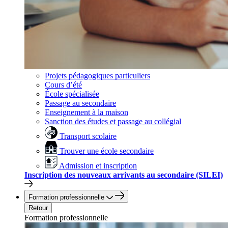
Projets pédagogiques particuliers
Cours d’été
École spécialisée
Passage au secondaire
Enseignement à la maison
Sanction des études et passage au collégial
Transport scolaire
Trouver une école secondaire
Admission et inscription
Inscription des nouveaux arrivants au secondaire (SILEI)
Formation professionnelle
Retour
Formation professionnelle