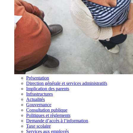
Présentation
Direction générale et services administratifs
Implication des parents
Infrastructures
Actualités
Gouvernance
Consultation publique
Politiques et règlements
Demande d’accès à l’information
Taxe scolaire
Services aux employés