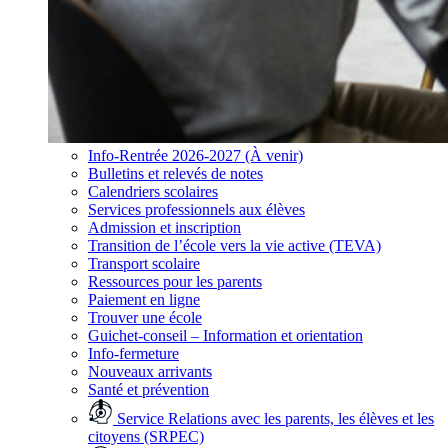
Info-Rentrée 2026-2027 (À venir)
Bulletins et relevés de notes
Calendriers scolaires
Services professionnels aux élèves
Admission et inscription
Transition de l’école vers la vie active (TEVA)
Transport scolaire
Ressources pour les parents
Paiement en ligne
Trouver une école
Guichet-conseil – Information et orientation
Info-fermeture
Nouveaux arrivants
Santé et prévention
Service Relations avec les parents, les élèves et les
citoyens (SRPEC)