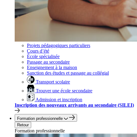
Projets pédagogiques particuliers
Cours d’été
École spécialisée
Passage au secondaire
Enseignement à la maison
Sanction des études et passage au collégial
Transport scolaire
Trouver une école secondaire
Admission et inscription
Inscription des nouveaux arrivants au secondaire (SILEI)
Formation professionnelle
Retour
Formation professionnelle