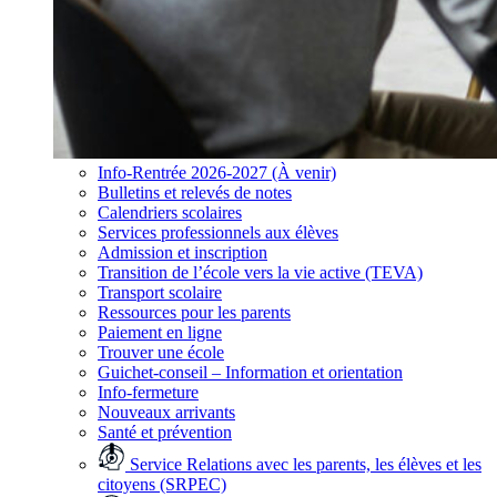
Info-Rentrée 2026-2027 (À venir)
Bulletins et relevés de notes
Calendriers scolaires
Services professionnels aux élèves
Admission et inscription
Transition de l’école vers la vie active (TEVA)
Transport scolaire
Ressources pour les parents
Paiement en ligne
Trouver une école
Guichet-conseil – Information et orientation
Info-fermeture
Nouveaux arrivants
Santé et prévention
Service Relations avec les parents, les élèves et les
citoyens (SRPEC)