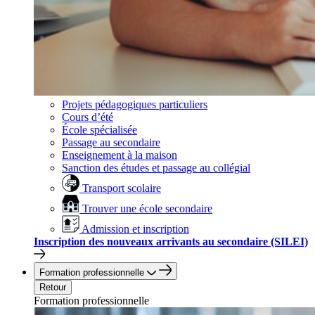
Projets pédagogiques particuliers
Cours d’été
École spécialisée
Passage au secondaire
Enseignement à la maison
Sanction des études et passage au collégial
Transport scolaire
Trouver une école secondaire
Admission et inscription
Inscription des nouveaux arrivants au secondaire (SILEI)
Formation professionnelle
Retour
Formation professionnelle