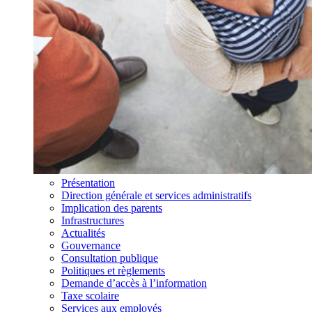
Présentation
Direction générale et services administratifs
Implication des parents
Infrastructures
Actualités
Gouvernance
Consultation publique
Politiques et règlements
Demande d’accès à l’information
Taxe scolaire
Services aux employés